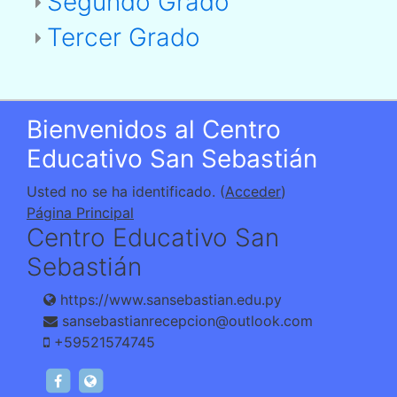
Segundo Grado
Tercer Grado
Bienvenidos al Centro
Educativo San Sebastián
Usted no se ha identificado. (
Acceder
)
Página Principal
Centro Educativo San
Sebastián
https://www.sansebastian.edu.py
sansebastianrecepcion@outlook.com
+59521574745
https://www.facebook.com/sansebastiancolegi
https://www.sansebastian.edu.py