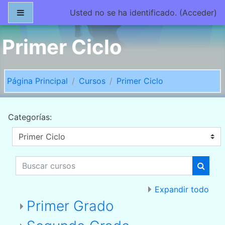
Salta al contenido principal
Panel lateral
Usted no se ha identificado. (
Acceder
)
Primer Ciclo
Página Principal
Cursos
Primer Ciclo
Categorías:
Buscar cursos
Buscar
Expandir todo
Primer Grado