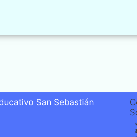
Educativo San Sebastián
C
S