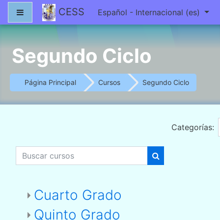
Salta al contenido principal
CESS
Panel lateral
Español - Internacional ‎(es)‎
Segundo Ciclo
Página Principal
Cursos
Segundo Ciclo
Categorías:
Buscar cursos
Buscar cursos
Cuarto Grado
Quinto Grado